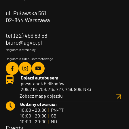
ul. Puławska 561
02-844 Warszawa
tel.(22) 499 63 58
biuro@agvo.pl
Regulamin strzelnicy
Regulamin sklepu internetowego
Agvo
Agvo
Agvo
Dojazd autobusem
Facebook
Instagram
YouTube
przystanek Pelikanów
209, 319, 709, 715, 727, 739, 809, N83
Zobacz mapę dojazdu
Godziny otwarcia:
10:00 – 20:00
|
PN-PT
10:00 – 20:00
|
SB
10:00 – 20:00
|
ND
Eventy