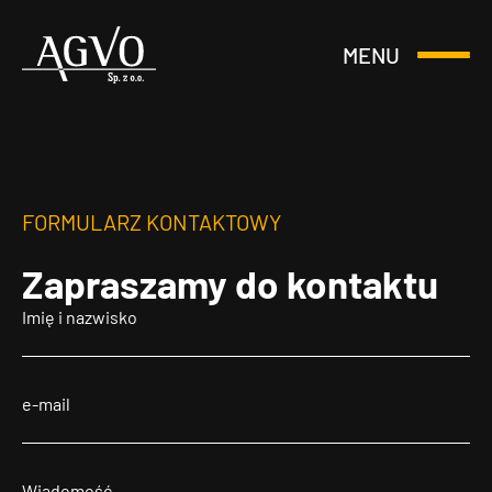
MENU
Otwórz
Header
lub
Logo
Zamknij
Menu
FORMULARZ KONTAKTOWY
Zapraszamy
do kontaktu