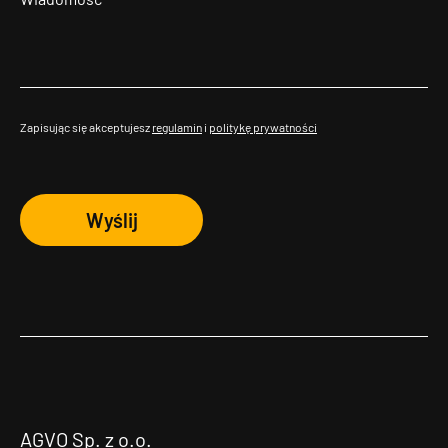
Zapisując się akceptujesz
regulamin
i
politykę prywatności
Wyślij
AGVO Sp. z o.o.