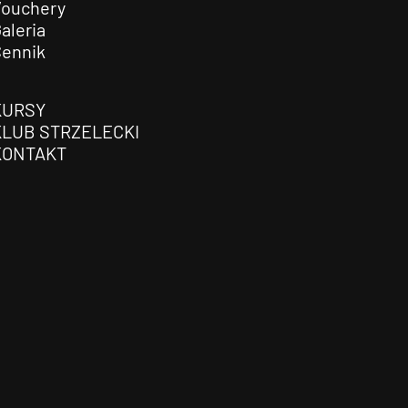
Vouchery
aleria
Cennik
KURSY
KLUB STRZELECKI
KONTAKT