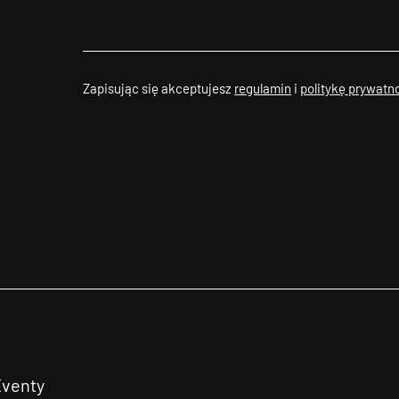
Zapisując się akceptujesz
regulamin
i
politykę prywatn
Eventy