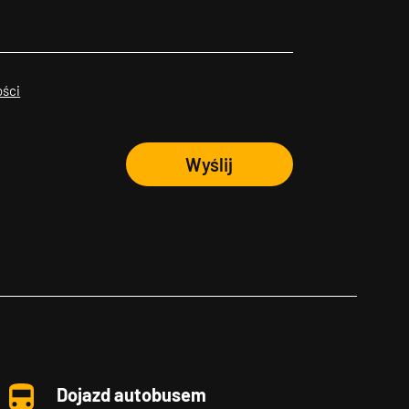
ości
Wyślij
Dojazd autobusem