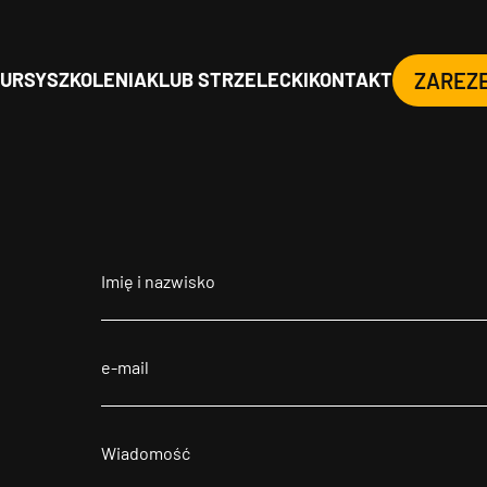
URSY
SZKOLENIA
KLUB STRZELECKI
KONTAKT
ZAREZ