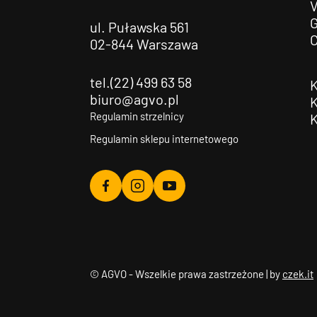
G
ul. Puławska 561
02-844 Warszawa
tel.(22) 499 63 58
biuro@agvo.pl
Regulamin strzelnicy
Regulamin sklepu internetowego
Agvo
Agvo
Agvo
Facebook
Instagram
YouTube
© AGVO - Wszelkie prawa zastrzeżone | by
czek.it