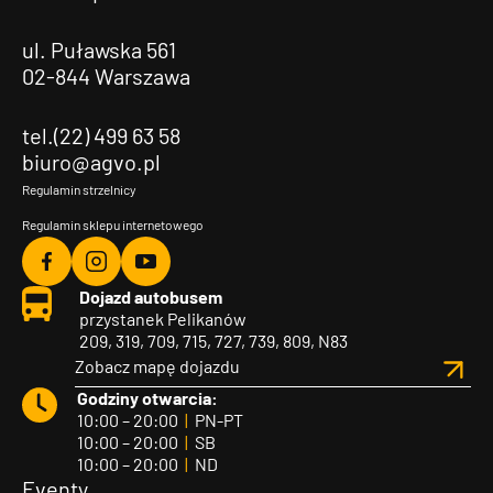
ul. Puławska 561
02-844 Warszawa
tel.(22) 499 63 58
biuro@agvo.pl
Regulamin strzelnicy
Regulamin sklepu internetowego
Agvo
Agvo
Agvo
Dojazd autobusem
Facebook
Instagram
YouTube
przystanek Pelikanów
209, 319, 709, 715, 727, 739, 809, N83
Zobacz mapę dojazdu
Godziny otwarcia:
10:00 – 20:00
|
PN-PT
10:00 – 20:00
|
SB
10:00 – 20:00
|
ND
Eventy