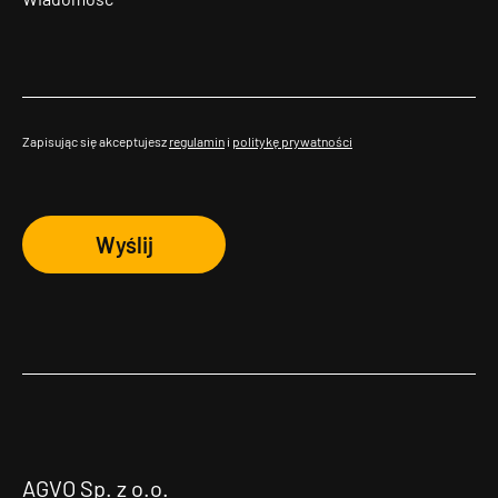
Zapisując się akceptujesz
regulamin
i
politykę prywatności
Wyślij
AGVO Sp. z o.o.