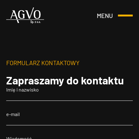
MENU
Otwórz
Header
lub
Logo
Zamknij
Menu
FORMULARZ KONTAKTOWY
Zapraszamy
do kontaktu