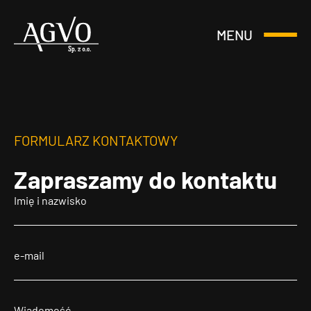
MENU
Otwórz
Header
lub
Logo
Zamknij
Menu
FORMULARZ KONTAKTOWY
Zapraszamy
do kontaktu