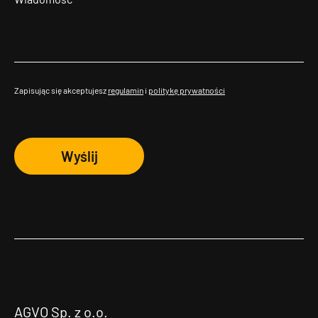
Zapisując się akceptujesz
regulamin
i
politykę prywatności
Wyślij
AGVO Sp. z o.o.