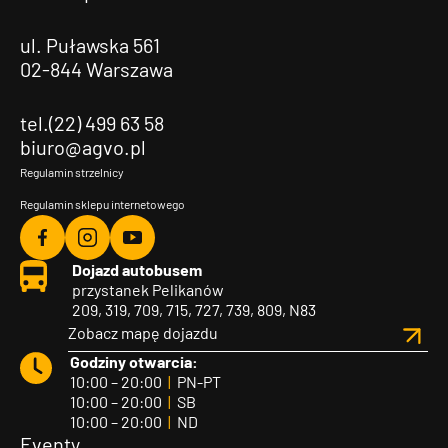
ul. Puławska 561
02-844 Warszawa
tel.(22) 499 63 58
biuro@agvo.pl
Regulamin strzelnicy
Regulamin sklepu internetowego
Agvo
Agvo
Agvo
Dojazd autobusem
Facebook
Instagram
YouTube
przystanek Pelikanów
209, 319, 709, 715, 727, 739, 809, N83
Zobacz mapę dojazdu
Godziny otwarcia:
10:00 – 20:00
|
PN-PT
10:00 – 20:00
|
SB
10:00 – 20:00
|
ND
Eventy