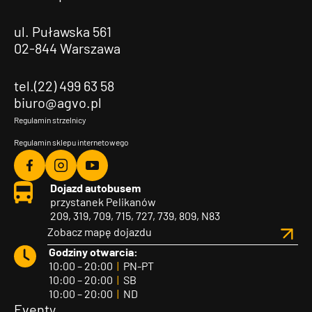
ul. Puławska 561
02-844 Warszawa
tel.(22) 499 63 58
biuro@agvo.pl
Regulamin strzelnicy
Regulamin sklepu internetowego
Agvo
Agvo
Agvo
Dojazd autobusem
Facebook
Instagram
YouTube
przystanek Pelikanów
209, 319, 709, 715, 727, 739, 809, N83
Zobacz mapę dojazdu
Godziny otwarcia:
10:00 – 20:00
|
PN-PT
10:00 – 20:00
|
SB
10:00 – 20:00
|
ND
Eventy