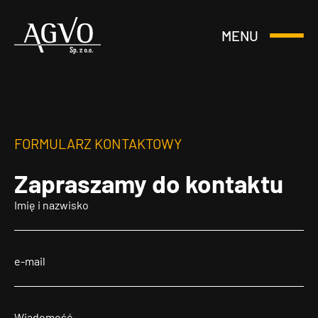
MENU
Otwórz
Header
lub
Logo
Zamknij
Menu
FORMULARZ KONTAKTOWY
Zapraszamy
do kontaktu