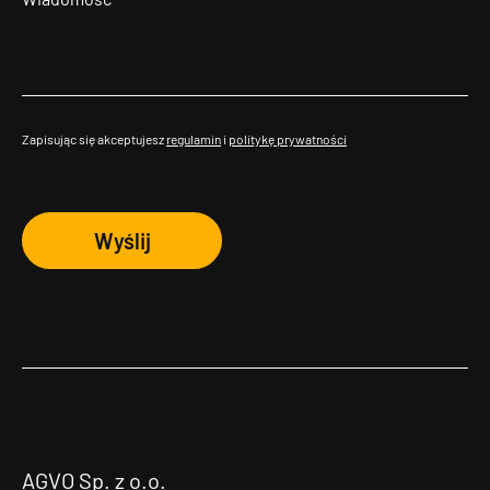
Zapisując się akceptujesz
regulamin
i
politykę prywatności
Wyślij
AGVO Sp. z o.o.