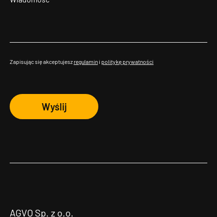
Zapisując się akceptujesz
regulamin
i
politykę prywatności
Wyślij
AGVO Sp. z o.o.