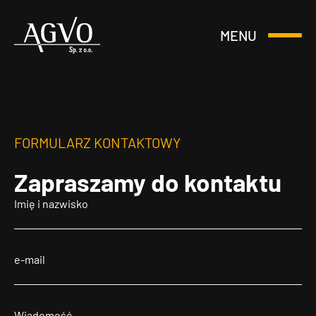
MENU
Otwórz
Header
lub
Logo
Zamknij
Menu
FORMULARZ KONTAKTOWY
Zapraszamy
do kontaktu