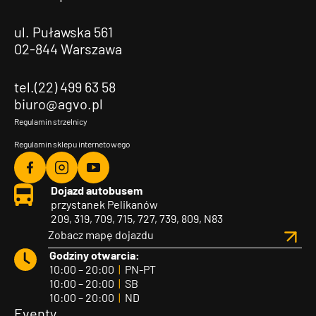
ul. Puławska 561
02-844 Warszawa
tel.(22) 499 63 58
biuro@agvo.pl
Regulamin strzelnicy
Regulamin sklepu internetowego
Agvo
Agvo
Agvo
Dojazd autobusem
Facebook
Instagram
YouTube
przystanek Pelikanów
209, 319, 709, 715, 727, 739, 809, N83
Zobacz mapę dojazdu
Godziny otwarcia:
10:00 – 20:00
|
PN-PT
10:00 – 20:00
|
SB
10:00 – 20:00
|
ND
Eventy