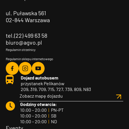
ul. Puławska 561
02-844 Warszawa
tel.(22) 499 63 58
biuro@agvo.pl
Regulamin strzelnicy
Regulamin sklepu internetowego
Agvo
Agvo
Agvo
Dojazd autobusem
Facebook
Instagram
YouTube
przystanek Pelikanów
209, 319, 709, 715, 727, 739, 809, N83
Zobacz mapę dojazdu
Godziny otwarcia:
10:00 – 20:00
|
PN-PT
10:00 – 20:00
|
SB
10:00 – 20:00
|
ND
Eventy