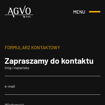
MENU
Otwórz
Header
lub
Logo
Zamknij
Menu
FORMULARZ KONTAKTOWY
Zapraszamy
do kontaktu