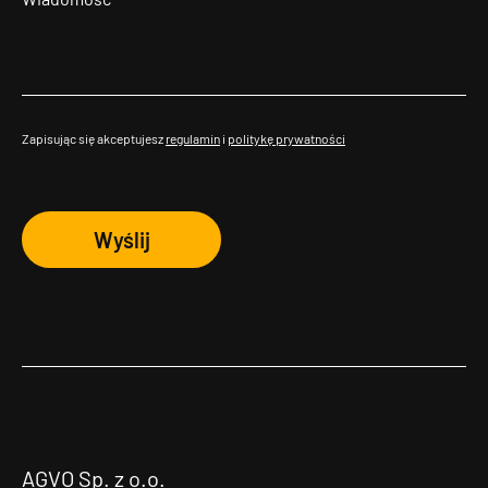
Zapisując się akceptujesz
regulamin
i
politykę prywatności
Wyślij
AGVO Sp. z o.o.