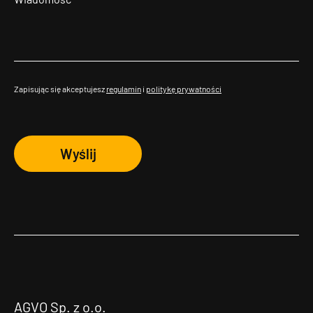
Zapisując się akceptujesz
regulamin
i
politykę prywatności
Wyślij
AGVO Sp. z o.o.