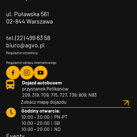
ul. Puławska 561
02-844 Warszawa
tel.(22) 499 63 58
biuro@agvo.pl
Regulamin strzelnicy
Regulamin sklepu internetowego
Agvo
Agvo
Agvo
Dojazd autobusem
Facebook
Instagram
YouTube
przystanek Pelikanów
209, 319, 709, 715, 727, 739, 809, N83
Zobacz mapę dojazdu
Godziny otwarcia:
10:00 – 20:00
|
PN-PT
10:00 – 20:00
|
SB
10:00 – 20:00
|
ND
Eventy