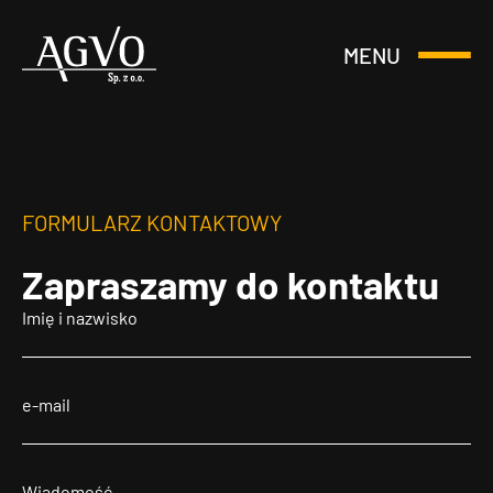
MENU
Otwórz
Header
lub
Logo
Zamknij
Menu
FORMULARZ KONTAKTOWY
Zapraszamy
do kontaktu