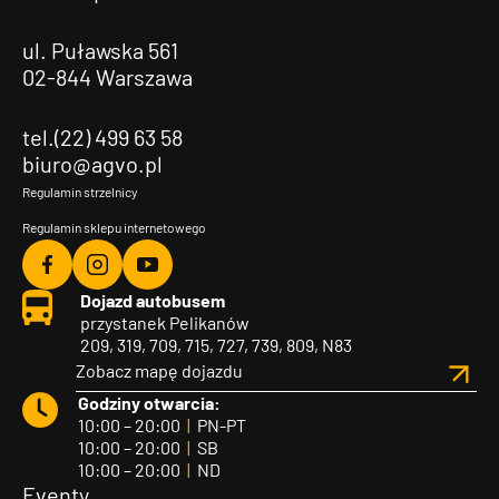
ul. Puławska 561
02-844 Warszawa
tel.(22) 499 63 58
biuro@agvo.pl
Regulamin strzelnicy
Regulamin sklepu internetowego
Agvo
Agvo
Agvo
Dojazd autobusem
Facebook
Instagram
YouTube
przystanek Pelikanów
209, 319, 709, 715, 727, 739, 809, N83
Zobacz mapę dojazdu
Godziny otwarcia:
10:00 – 20:00
|
PN-PT
10:00 – 20:00
|
SB
10:00 – 20:00
|
ND
Eventy