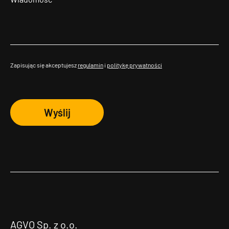
Zapisując się akceptujesz
regulamin
i
politykę prywatności
Wyślij
AGVO Sp. z o.o.