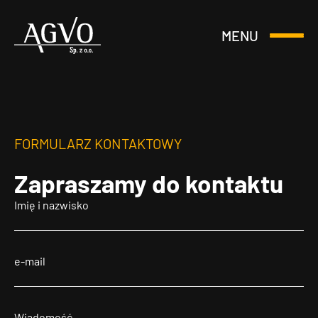
MENU
Otwórz
Header
lub
Logo
Zamknij
Menu
FORMULARZ KONTAKTOWY
Zapraszamy
do kontaktu