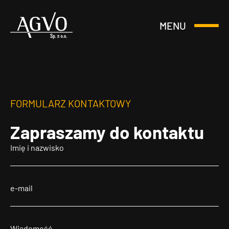
MENU
Otwórz
Header
lub
Logo
Zamknij
Menu
FORMULARZ KONTAKTOWY
Zapraszamy
do kontaktu