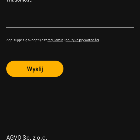
Zapisując się akceptujesz
regulamin
i
politykę prywatności
Wyślij
AGVO Sp. z o.o.