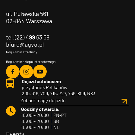
ul. Puławska 561
02-844 Warszawa
tel.(22) 499 63 58
biuro@agvo.pl
Regulamin strzelnicy
Regulamin sklepu internetowego
Agvo
Agvo
Agvo
Dojazd autobusem
Facebook
Instagram
YouTube
przystanek Pelikanów
209, 319, 709, 715, 727, 739, 809, N83
Zobacz mapę dojazdu
Godziny otwarcia:
10:00 – 20:00
|
PN-PT
10:00 – 20:00
|
SB
10:00 – 20:00
|
ND
Eventy