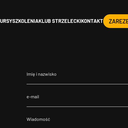
URSY
SZKOLENIA
KLUB STRZELECKI
KONTAKT
ZAREZ