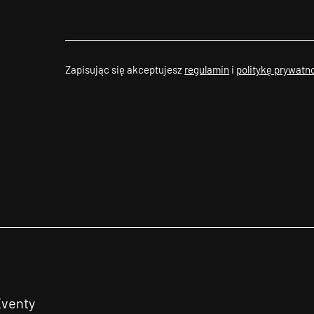
Zapisując się akceptujesz
regulamin
i
politykę prywatn
Eventy