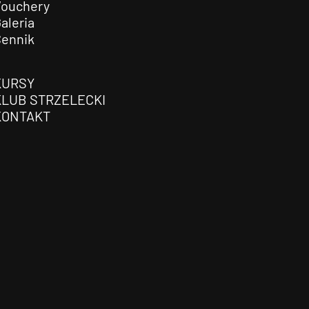
Vouchery
aleria
Cennik
KURSY
KLUB STRZELECKI
KONTAKT