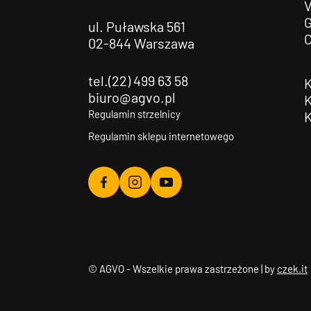
G
ul. Puławska 561
02-844 Warszawa
tel.(22) 499 63 58
biuro@agvo.pl
Regulamin strzelnicy
Regulamin sklepu internetowego
Agvo
Agvo
Agvo
Facebook
Instagram
YouTube
© AGVO - Wszelkie prawa zastrzeżone | by
czek.it