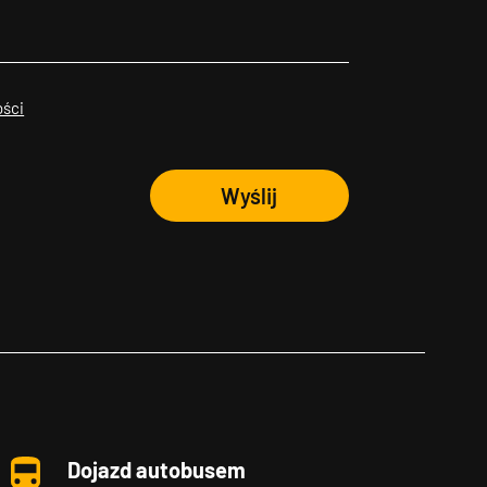
ości
Wyślij
Dojazd autobusem