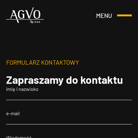
MENU
Otwórz
Header
lub
Logo
Zamknij
Menu
FORMULARZ KONTAKTOWY
Zapraszamy
do kontaktu