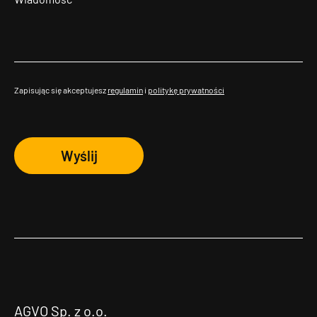
Zapisując się akceptujesz
regulamin
i
politykę prywatności
Wyślij
AGVO Sp. z o.o.