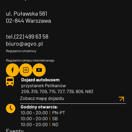
ul. Puławska 561
02-844 Warszawa
tel.(22) 499 63 58
biuro@agvo.pl
Regulamin strzelnicy
Regulamin sklepu internetowego
Agvo
Agvo
Agvo
Dojazd autobusem
Facebook
Instagram
YouTube
przystanek Pelikanów
209, 319, 709, 715, 727, 739, 809, N83
Zobacz mapę dojazdu
Godziny otwarcia:
10:00 – 20:00
|
PN-PT
10:00 – 20:00
|
SB
10:00 – 20:00
|
ND
Eventy