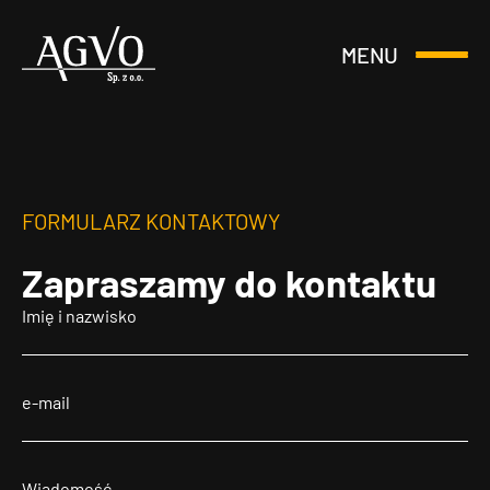
MENU
Otwórz
Header
lub
Logo
Zamknij
Menu
FORMULARZ KONTAKTOWY
Zapraszamy
do kontaktu