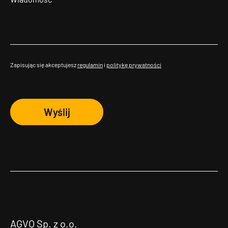
Zapisując się akceptujesz
regulamin
i
politykę prywatności
Wyślij
AGVO Sp. z o.o.