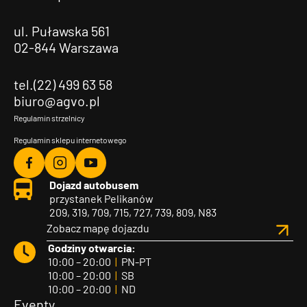
ul. Puławska 561
02-844 Warszawa
tel.(22) 499 63 58
biuro@agvo.pl
Regulamin strzelnicy
Regulamin sklepu internetowego
Agvo
Agvo
Agvo
Dojazd autobusem
Facebook
Instagram
YouTube
przystanek Pelikanów
209, 319, 709, 715, 727, 739, 809, N83
Zobacz mapę dojazdu
Godziny otwarcia:
10:00 – 20:00
|
PN-PT
10:00 – 20:00
|
SB
10:00 – 20:00
|
ND
Eventy