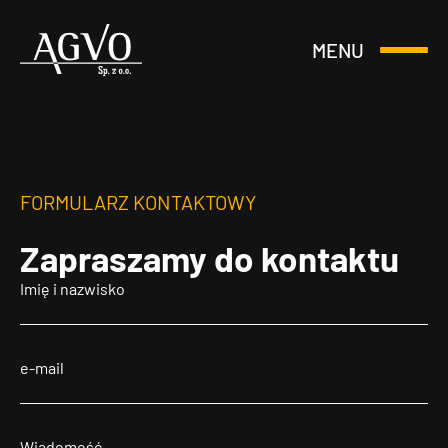
MENU
Otwórz
Header
lub
Logo
Zamknij
Menu
FORMULARZ KONTAKTOWY
Zapraszamy
do kontaktu