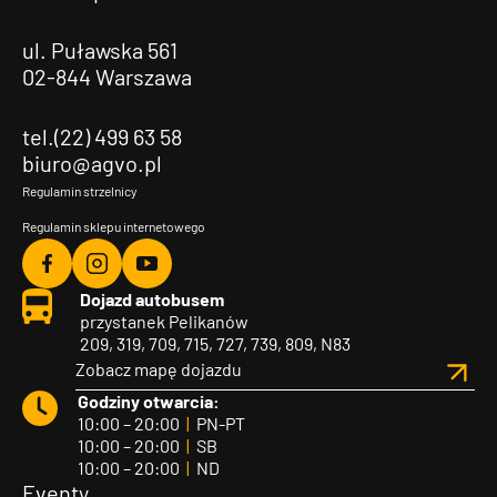
ul. Puławska 561
02-844 Warszawa
tel.(22) 499 63 58
biuro@agvo.pl
Regulamin strzelnicy
Regulamin sklepu internetowego
Agvo
Agvo
Agvo
Dojazd autobusem
Facebook
Instagram
YouTube
przystanek Pelikanów
209, 319, 709, 715, 727, 739, 809, N83
Zobacz mapę dojazdu
Godziny otwarcia:
10:00 – 20:00
|
PN-PT
10:00 – 20:00
|
SB
10:00 – 20:00
|
ND
Eventy