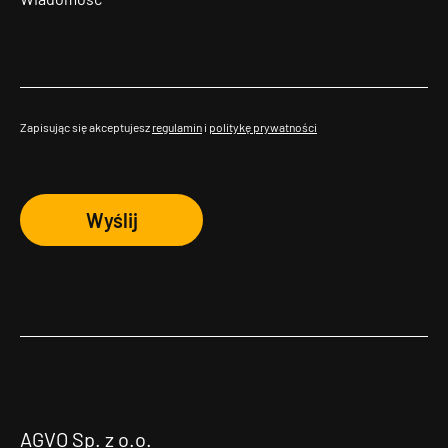
Zapisując się akceptujesz
regulamin
i
politykę prywatności
Wyślij
AGVO Sp. z o.o.