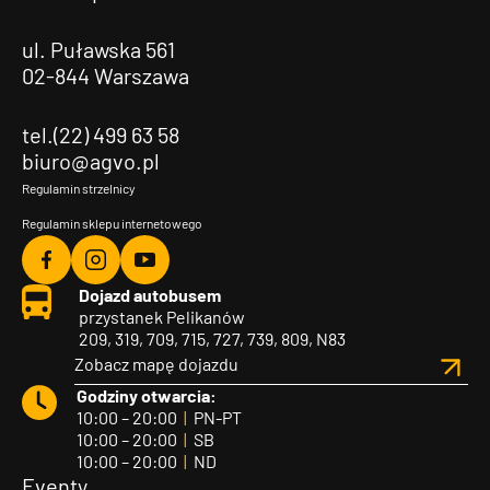
ul. Puławska 561
02-844 Warszawa
tel.(22) 499 63 58
biuro@agvo.pl
Regulamin strzelnicy
Regulamin sklepu internetowego
Agvo
Agvo
Agvo
Dojazd autobusem
Facebook
Instagram
YouTube
przystanek Pelikanów
209, 319, 709, 715, 727, 739, 809, N83
Zobacz mapę dojazdu
Godziny otwarcia:
10:00 – 20:00
|
PN-PT
10:00 – 20:00
|
SB
10:00 – 20:00
|
ND
Eventy