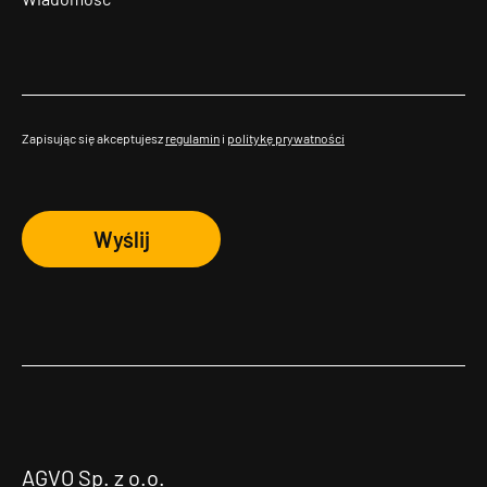
Zapisując się akceptujesz
regulamin
i
politykę prywatności
Wyślij
AGVO Sp. z o.o.