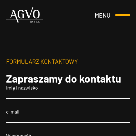
MENU
Otwórz
Header
lub
Logo
Zamknij
Menu
FORMULARZ KONTAKTOWY
Zapraszamy
do kontaktu