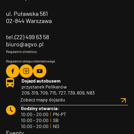
ul. Puławska 561
02-844 Warszawa
tel.(22) 499 63 58
biuro@agvo.pl
Regulamin strzelnicy
Regulamin sklepu internetowego
Agvo
Agvo
Agvo
Dojazd autobusem
Facebook
Instagram
YouTube
przystanek Pelikanów
209, 319, 709, 715, 727, 739, 809, N83
Zobacz mapę dojazdu
Godziny otwarcia:
10:00 – 20:00
|
PN-PT
10:00 – 20:00
|
SB
10:00 – 20:00
|
ND
Eventy