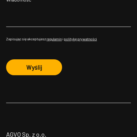
Zapisując się akceptujesz
regulamin
i
politykę prywatności
Wyślij
AGVO Sp. z o.o.