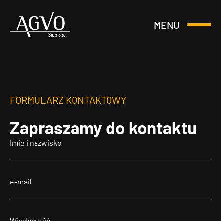
MENU
Otwórz
Header
lub
Logo
Zamknij
Menu
FORMULARZ KONTAKTOWY
Zapraszamy
do kontaktu