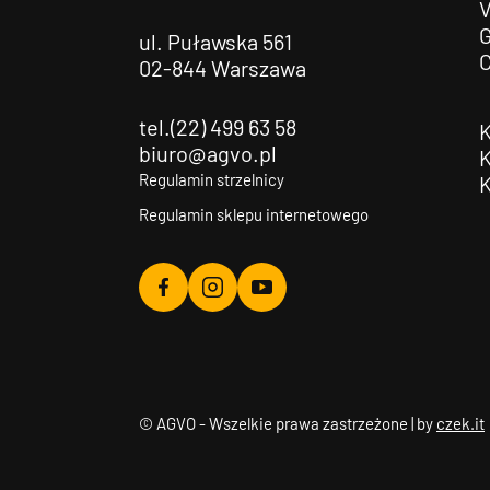
G
ul. Puławska 561
02-844 Warszawa
tel.(22) 499 63 58
biuro@agvo.pl
Regulamin strzelnicy
Regulamin sklepu internetowego
Agvo
Agvo
Agvo
Facebook
Instagram
YouTube
© AGVO - Wszelkie prawa zastrzeżone | by
czek.it