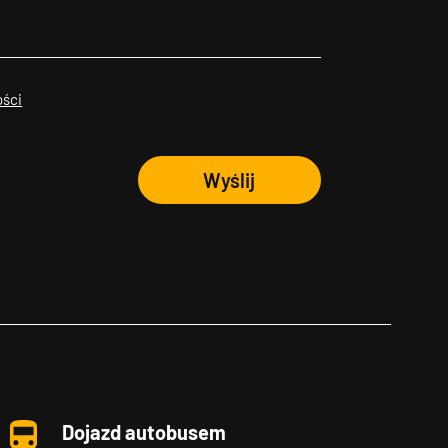
ości
Wyślij
Dojazd autobusem