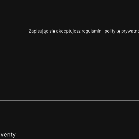
Zapisując się akceptujesz
regulamin
i
politykę prywatn
Eventy