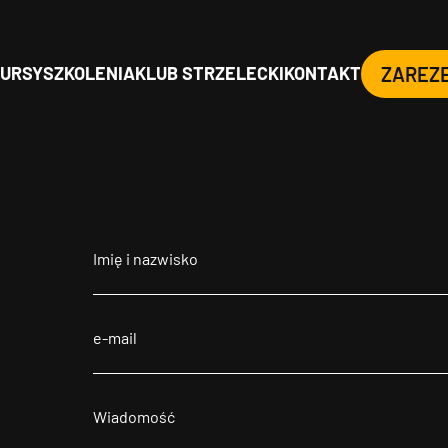
URSY
SZKOLENIA
KLUB STRZELECKI
KONTAKT
ZAREZ