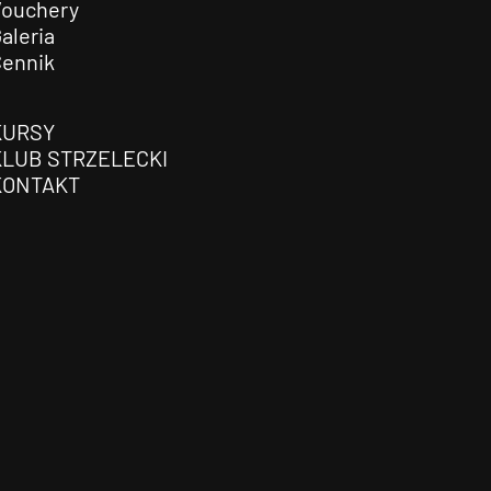
Vouchery
aleria
Cennik
KURSY
KLUB STRZELECKI
KONTAKT