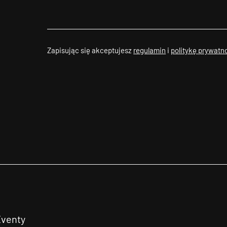
Zapisując się akceptujesz
regulamin
i
politykę prywatn
Eventy