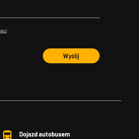
ości
Wyślij
Dojazd autobusem