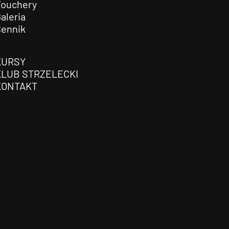
Vouchery
aleria
Cennik
KURSY
KLUB STRZELECKI
KONTAKT