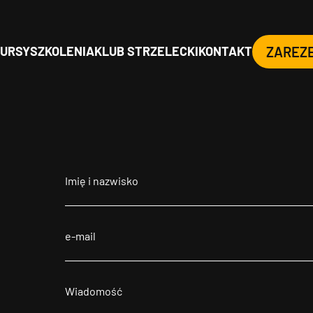
URSY
SZKOLENIA
KLUB STRZELECKI
KONTAKT
ZAREZ