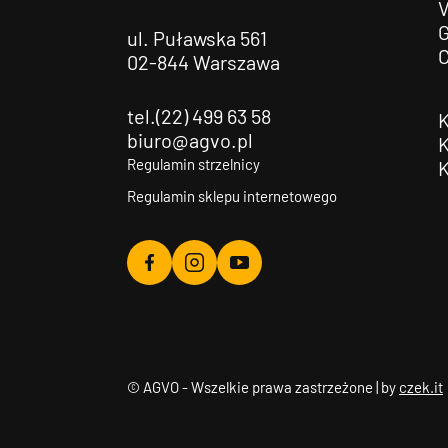
G
ul. Puławska 561
02-844 Warszawa
tel.(22) 499 63 58
biuro@agvo.pl
Regulamin strzelnicy
Regulamin sklepu internetowego
Agvo
Agvo
Agvo
Facebook
Instagram
YouTube
© AGVO - Wszelkie prawa zastrzeżone | by
czek.it