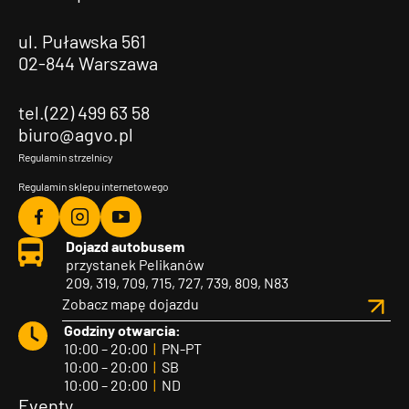
ul. Puławska 561
02-844 Warszawa
tel.(22) 499 63 58
biuro@agvo.pl
Regulamin strzelnicy
Regulamin sklepu internetowego
Agvo
Agvo
Agvo
Dojazd autobusem
Facebook
Instagram
YouTube
przystanek Pelikanów
209, 319, 709, 715, 727, 739, 809, N83
Zobacz mapę dojazdu
Godziny otwarcia:
10:00 – 20:00
|
PN-PT
10:00 – 20:00
|
SB
10:00 – 20:00
|
ND
Eventy