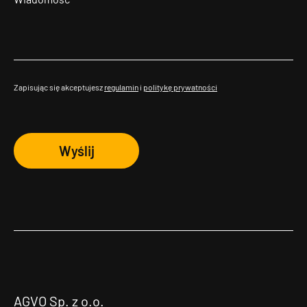
Zapisując się akceptujesz
regulamin
i
politykę prywatności
Wyślij
AGVO Sp. z o.o.