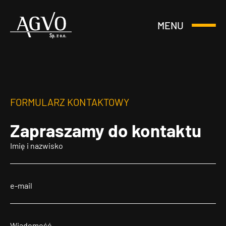
MENU
Otwórz
Header
lub
Logo
Zamknij
Menu
FORMULARZ KONTAKTOWY
Zapraszamy
do kontaktu