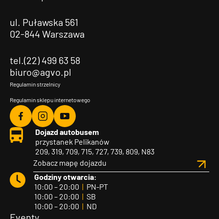
ul. Puławska 561
02-844 Warszawa
tel.(22) 499 63 58
biuro@agvo.pl
Regulamin strzelnicy
Regulamin sklepu internetowego
Agvo
Agvo
Agvo
Dojazd autobusem
Facebook
Instagram
YouTube
przystanek Pelikanów
209, 319, 709, 715, 727, 739, 809, N83
Zobacz mapę dojazdu
Godziny otwarcia:
10:00 – 20:00
|
PN-PT
10:00 – 20:00
|
SB
10:00 – 20:00
|
ND
Eventy