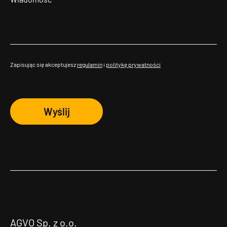
Zapisując się akceptujesz
regulamin
i
politykę prywatności
Wyślij
AGVO Sp. z o.o.