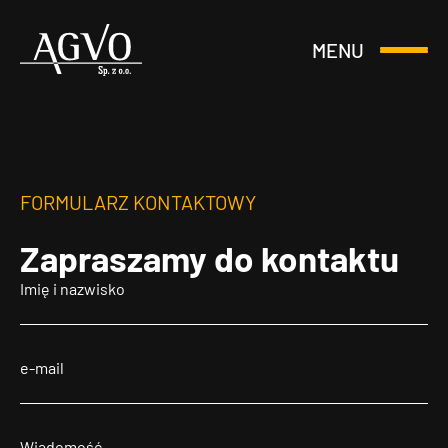
MENU
Otwórz
Header
lub
Logo
Zamknij
Menu
FORMULARZ KONTAKTOWY
Zapraszamy
do kontaktu