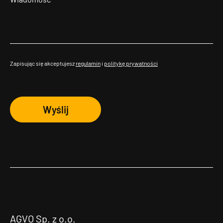
Zapisując się akceptujesz
regulamin
i
politykę prywatności
Wyślij
AGVO Sp. z o.o.