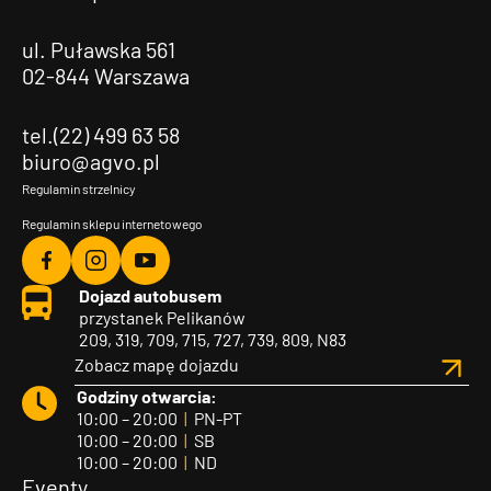
ul. Puławska 561
02-844 Warszawa
tel.(22) 499 63 58
biuro@agvo.pl
Regulamin strzelnicy
Regulamin sklepu internetowego
Agvo
Agvo
Agvo
Dojazd autobusem
Facebook
Instagram
YouTube
przystanek Pelikanów
209, 319, 709, 715, 727, 739, 809, N83
Zobacz mapę dojazdu
Godziny otwarcia:
10:00 – 20:00
|
PN-PT
10:00 – 20:00
|
SB
10:00 – 20:00
|
ND
Eventy