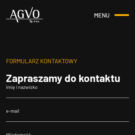
MENU
Otwórz
Header
lub
Logo
Zamknij
Menu
FORMULARZ KONTAKTOWY
Zapraszamy
do kontaktu