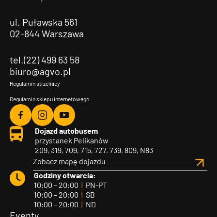
ul. Puławska 561
02-844 Warszawa
tel.(22) 499 63 58
biuro@agvo.pl
Regulamin strzelnicy
Regulamin sklepu internetowego
Agvo
Agvo
Agvo
Dojazd autobusem
Facebook
Instagram
YouTube
przystanek Pelikanów
209, 319, 709, 715, 727, 739, 809, N83
Zobacz mapę dojazdu
Godziny otwarcia:
10:00 – 20:00
|
PN-PT
10:00 – 20:00
|
SB
10:00 – 20:00
|
ND
Eventy