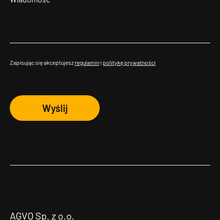
Zapisując się akceptujesz
regulamin
i
politykę prywatności
Wyślij
AGVO Sp. z o.o.