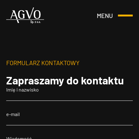
MENU
Otwórz
Header
lub
Logo
Zamknij
Menu
FORMULARZ KONTAKTOWY
Zapraszamy
do kontaktu