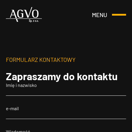
MENU
Otwórz
Header
lub
Logo
Zamknij
Menu
FORMULARZ KONTAKTOWY
Zapraszamy
do kontaktu