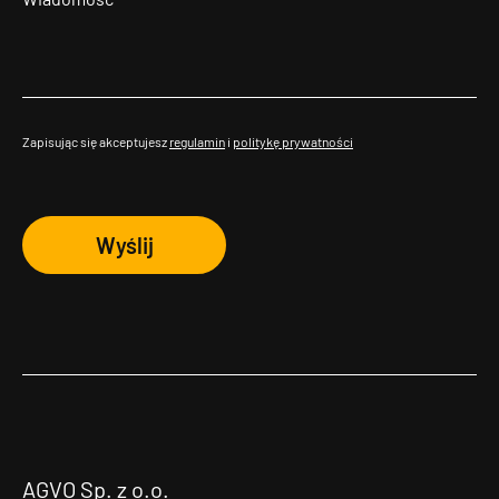
Zapisując się akceptujesz
regulamin
i
politykę prywatności
Wyślij
AGVO Sp. z o.o.