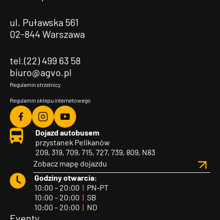
ul. Puławska 561
02-844 Warszawa
tel.(22) 499 63 58
biuro@agvo.pl
Regulamin strzelnicy
Regulamin sklepu internetowego
Agvo
Agvo
Agvo
Dojazd autobusem
Facebook
Instagram
YouTube
przystanek Pelikanów
209, 319, 709, 715, 727, 739, 809, N83
Zobacz mapę dojazdu
Godziny otwarcia:
10:00 – 20:00
|
PN-PT
10:00 – 20:00
|
SB
10:00 – 20:00
|
ND
Eventy