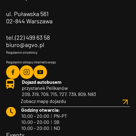
ul. Puławska 561
02-844 Warszawa
tel.(22) 499 63 58
biuro@agvo.pl
Regulamin strzelnicy
Regulamin sklepu internetowego
Agvo
Agvo
Agvo
Dojazd autobusem
Facebook
Instagram
YouTube
przystanek Pelikanów
209, 319, 709, 715, 727, 739, 809, N83
Zobacz mapę dojazdu
Godziny otwarcia:
10:00 – 20:00
|
PN-PT
10:00 – 20:00
|
SB
10:00 – 20:00
|
ND
Eventy