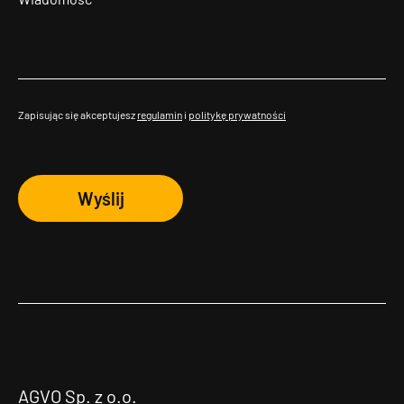
Zapisując się akceptujesz
regulamin
i
politykę prywatności
Wyślij
AGVO Sp. z o.o.