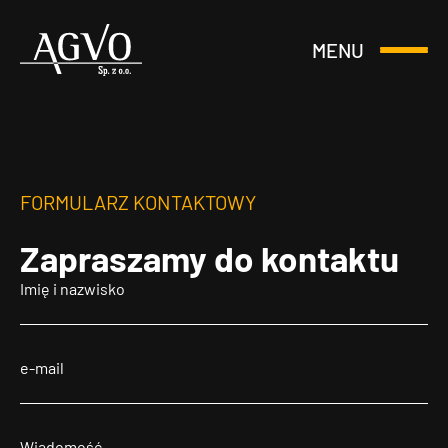
MENU
Otwórz
Header
lub
Logo
Zamknij
Menu
FORMULARZ KONTAKTOWY
Zapraszamy
do kontaktu