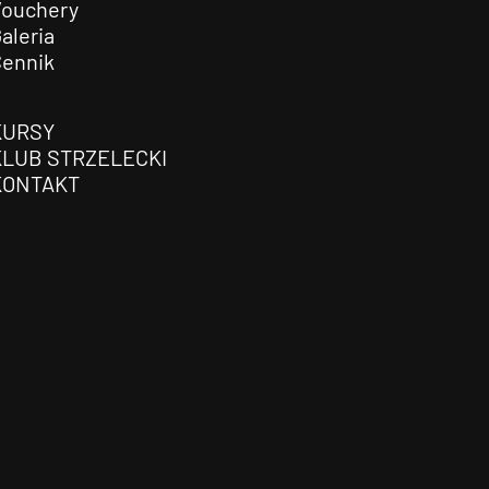
Vouchery
aleria
Cennik
KURSY
KLUB STRZELECKI
KONTAKT