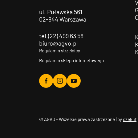
G
ul. Puławska 561
02-844 Warszawa
tel.(22) 499 63 58
biuro@agvo.pl
Regulamin strzelnicy
Regulamin sklepu internetowego
Agvo
Agvo
Agvo
Facebook
Instagram
YouTube
© AGVO - Wszelkie prawa zastrzeżone | by
czek.it