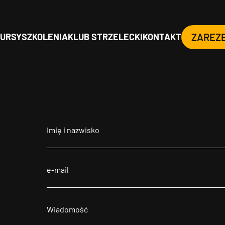
URSY
SZKOLENIA
KLUB STRZELECKI
KONTAKT
ZAREZ