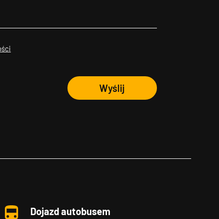
ości
Wyślij
Dojazd autobusem