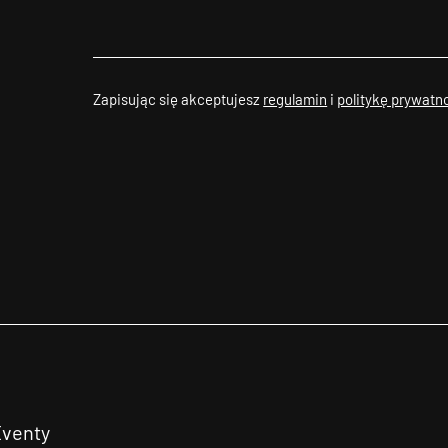
Zapisując się akceptujesz
regulamin
i
politykę prywatn
Eventy