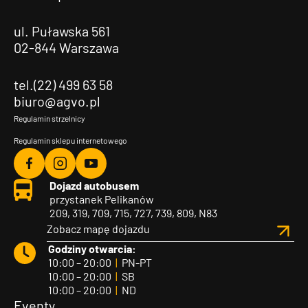
ul. Puławska 561
02-844 Warszawa
tel.(22) 499 63 58
biuro@agvo.pl
Regulamin strzelnicy
Regulamin sklepu internetowego
Agvo
Agvo
Agvo
Dojazd autobusem
Facebook
Instagram
YouTube
przystanek Pelikanów
209, 319, 709, 715, 727, 739, 809, N83
Zobacz mapę dojazdu
Godziny otwarcia:
10:00 – 20:00
|
PN-PT
10:00 – 20:00
|
SB
10:00 – 20:00
|
ND
Eventy