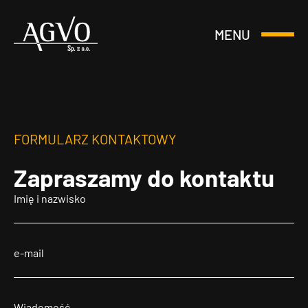
MENU
Otwórz
Header
lub
Logo
Zamknij
Menu
FORMULARZ KONTAKTOWY
Zapraszamy
do kontaktu