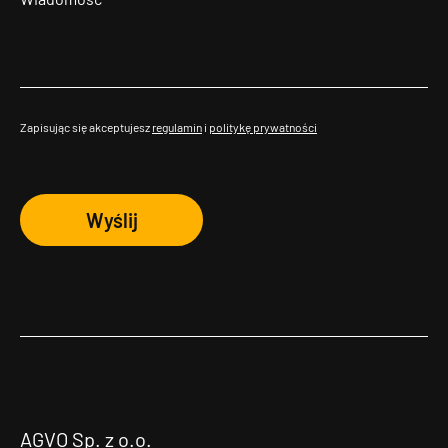
Zapisując się akceptujesz
regulamin
i
politykę prywatności
Wyślij
AGVO Sp. z o.o.