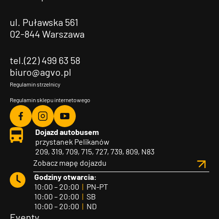
ul. Puławska 561
02-844 Warszawa
tel.(22) 499 63 58
biuro@agvo.pl
Regulamin strzelnicy
Regulamin sklepu internetowego
Agvo
Agvo
Agvo
Dojazd autobusem
Facebook
Instagram
YouTube
przystanek Pelikanów
209, 319, 709, 715, 727, 739, 809, N83
Zobacz mapę dojazdu
Godziny otwarcia:
10:00 – 20:00
|
PN-PT
10:00 – 20:00
|
SB
10:00 – 20:00
|
ND
Eventy