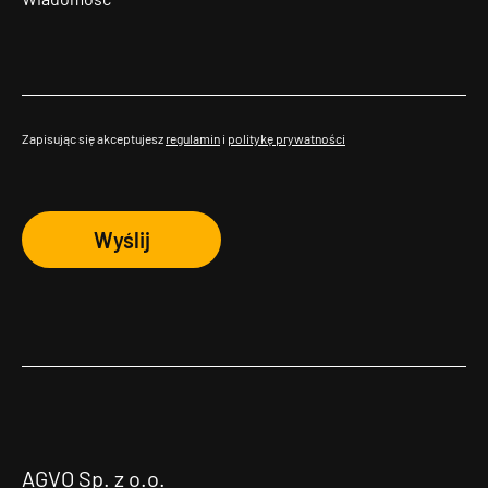
Zapisując się akceptujesz
regulamin
i
politykę prywatności
Wyślij
AGVO Sp. z o.o.