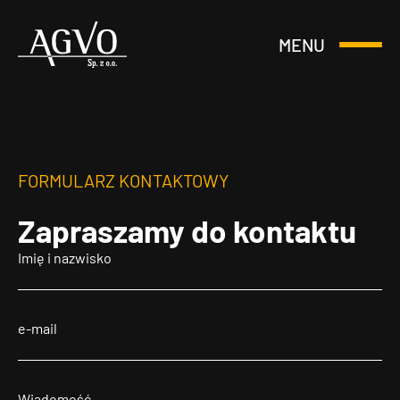
MENU
Otwórz
Header
lub
Logo
Zamknij
Menu
FORMULARZ KONTAKTOWY
Zapraszamy
do kontaktu