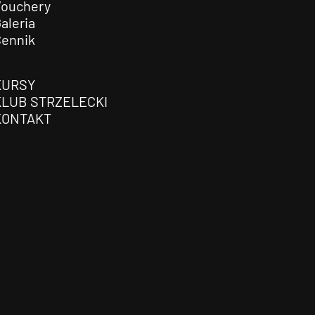
Vouchery
aleria
Cennik
KURSY
KLUB STRZELECKI
KONTAKT