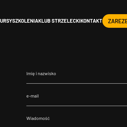
URSY
SZKOLENIA
KLUB STRZELECKI
KONTAKT
ZAREZ