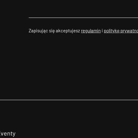
Zapisując się akceptujesz
regulamin
i
politykę prywatn
Eventy