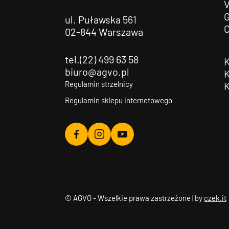
G
ul. Puławska 561
02-844 Warszawa
tel.(22) 499 63 58
biuro@agvo.pl
Regulamin strzelnicy
Regulamin sklepu internetowego
Agvo
Agvo
Agvo
Facebook
Instagram
YouTube
© AGVO - Wszelkie prawa zastrzeżone | by
czek.it