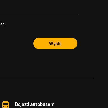
ości
Wyślij
Dojazd autobusem