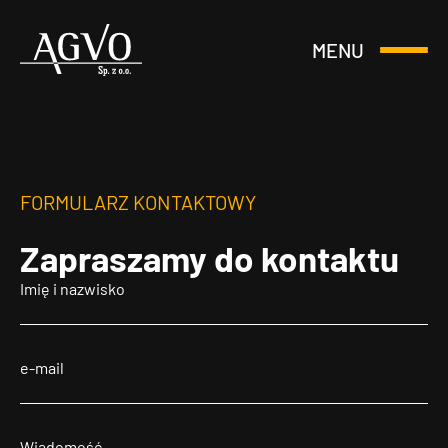
MENU
Otwórz
Header
lub
Logo
Zamknij
Menu
FORMULARZ KONTAKTOWY
Zapraszamy
do kontaktu