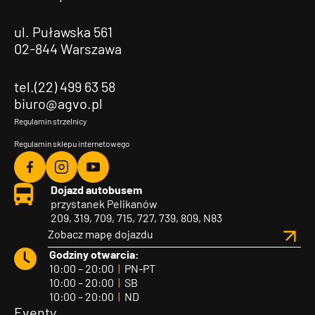
ul. Puławska 561
02-844 Warszawa
tel.(22) 499 63 58
biuro@agvo.pl
Regulamin strzelnicy
Regulamin sklepu internetowego
Agvo
Agvo
Agvo
Dojazd autobusem
Facebook
Instagram
YouTube
przystanek Pelikanów
209, 319, 709, 715, 727, 739, 809, N83
Zobacz mapę dojazdu
Godziny otwarcia:
10:00 – 20:00
|
PN-PT
10:00 – 20:00
|
SB
10:00 – 20:00
|
ND
Eventy