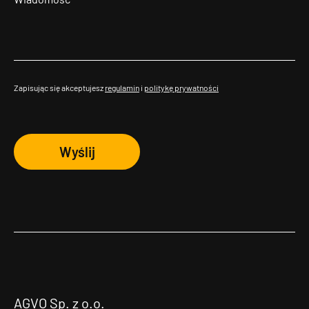
Zapisując się akceptujesz
regulamin
i
politykę prywatności
Wyślij
AGVO Sp. z o.o.