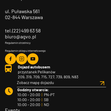
ul. Puławska 561
02-844 Warszawa
tel.(22) 499 63 58
biuro@agvo.pl
Regulamin strzelnicy
Regulamin sklepu internetowego
Agvo
Agvo
Agvo
Dojazd autobusem
Facebook
Instagram
YouTube
przystanek Pelikanów
209, 319, 709, 715, 727, 739, 809, N83
Zobacz mapę dojazdu
Godziny otwarcia:
10:00 – 20:00
|
PN-PT
10:00 – 20:00
|
SB
10:00 – 20:00
|
ND
Eventy