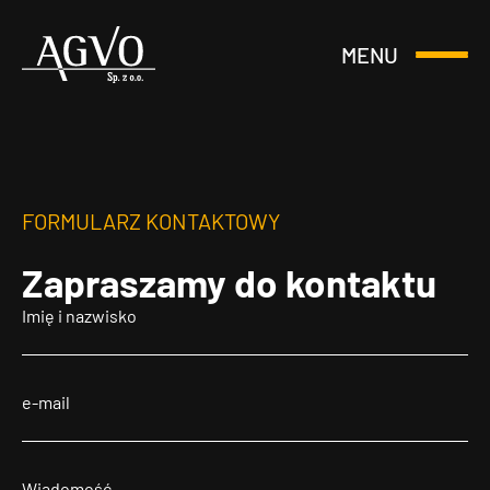
MENU
Otwórz
Header
lub
Logo
Zamknij
Menu
FORMULARZ KONTAKTOWY
Zapraszamy
do kontaktu