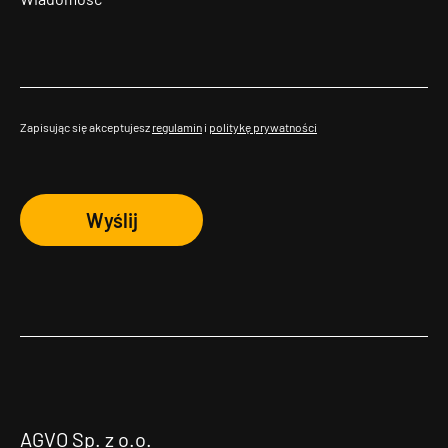
Zapisując się akceptujesz
regulamin
i
politykę prywatności
Wyślij
AGVO Sp. z o.o.