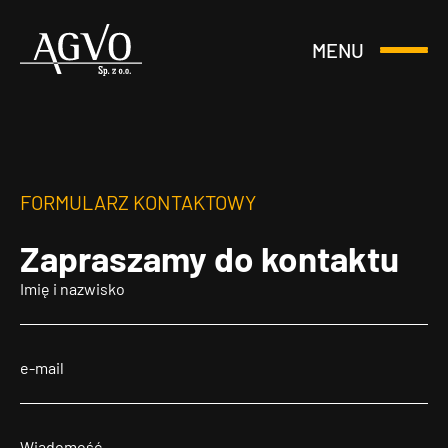
MENU
Otwórz
Header
lub
Logo
Zamknij
Menu
FORMULARZ KONTAKTOWY
Zapraszamy
do kontaktu