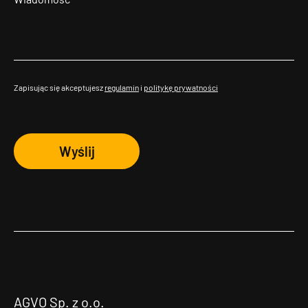
Zapisując się akceptujesz
regulamin
i
politykę prywatności
Wyślij
AGVO Sp. z o.o.