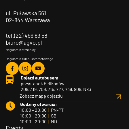
ul. Puławska 561
02-844 Warszawa
tel.(22) 499 63 58
biuro@agvo.pl
Regulamin strzelnicy
Regulamin sklepu internetowego
Agvo
Agvo
Agvo
Dojazd autobusem
Facebook
Instagram
YouTube
przystanek Pelikanów
209, 319, 709, 715, 727, 739, 809, N83
Zobacz mapę dojazdu
Godziny otwarcia:
10:00 – 20:00
|
PN-PT
10:00 – 20:00
|
SB
10:00 – 20:00
|
ND
Eventy