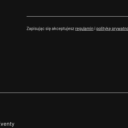
Zapisując się akceptujesz
regulamin
i
politykę prywatn
Eventy