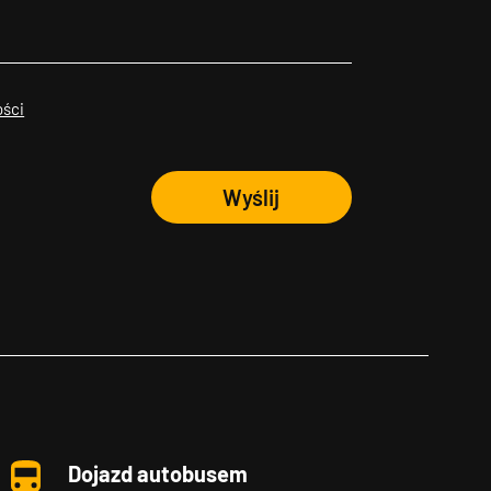
ości
Wyślij
Dojazd autobusem