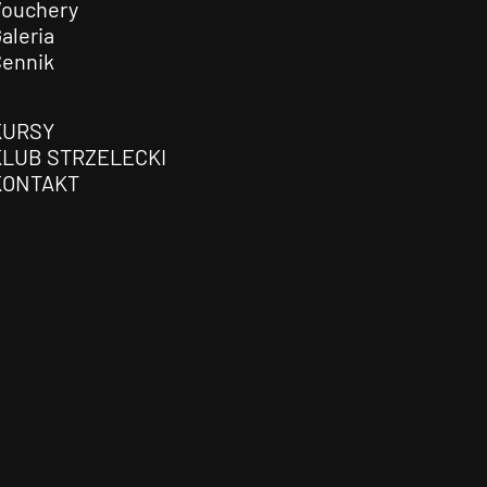
Vouchery
aleria
Cennik
KURSY
KLUB STRZELECKI
KONTAKT