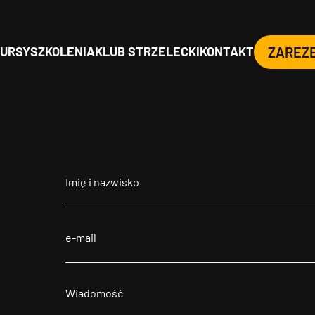
URSY
SZKOLENIA
KLUB STRZELECKI
KONTAKT
ZAREZ