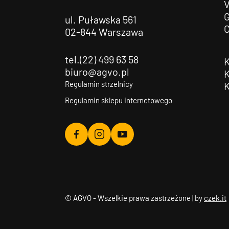
G
ul. Puławska 561
02-844 Warszawa
tel.(22) 499 63 58
biuro@agvo.pl
Regulamin strzelnicy
Regulamin sklepu internetowego
Agvo
Agvo
Agvo
Facebook
Instagram
YouTube
© AGVO - Wszelkie prawa zastrzeżone | by
czek.it