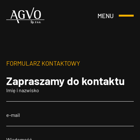
MENU
Otwórz
Header
lub
Logo
Zamknij
Menu
FORMULARZ KONTAKTOWY
Zapraszamy
do kontaktu