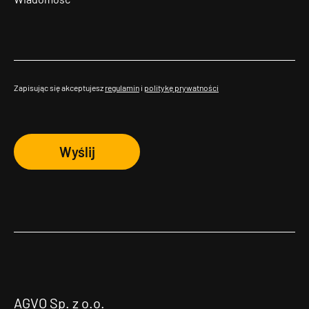
Zapisując się akceptujesz
regulamin
i
politykę prywatności
Wyślij
AGVO Sp. z o.o.