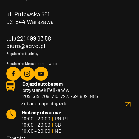
ul. Puławska 561
02-844 Warszawa
tel.(22) 499 63 58
biuro@agvo.pl
Regulamin strzelnicy
Regulamin sklepu internetowego
Agvo
Agvo
Agvo
Dojazd autobusem
Facebook
Instagram
YouTube
przystanek Pelikanów
209, 319, 709, 715, 727, 739, 809, N83
Zobacz mapę dojazdu
Godziny otwarcia:
10:00 – 20:00
|
PN-PT
10:00 – 20:00
|
SB
10:00 – 20:00
|
ND
Eventy