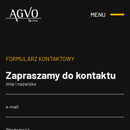
MENU
Otwórz
Header
lub
Logo
Zamknij
Menu
FORMULARZ KONTAKTOWY
Zapraszamy
do kontaktu