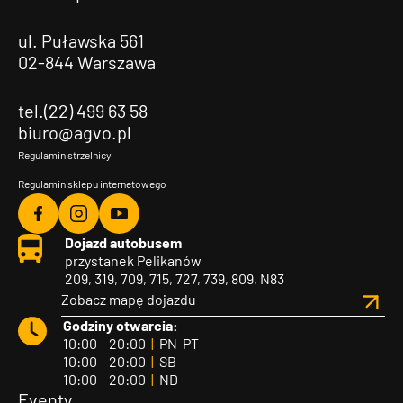
ul. Puławska 561
02-844 Warszawa
tel.(22) 499 63 58
biuro@agvo.pl
Regulamin strzelnicy
Regulamin sklepu internetowego
Agvo
Agvo
Agvo
Dojazd autobusem
Facebook
Instagram
YouTube
przystanek Pelikanów
209, 319, 709, 715, 727, 739, 809, N83
Zobacz mapę dojazdu
Godziny otwarcia:
10:00 – 20:00
|
PN-PT
10:00 – 20:00
|
SB
10:00 – 20:00
|
ND
Eventy