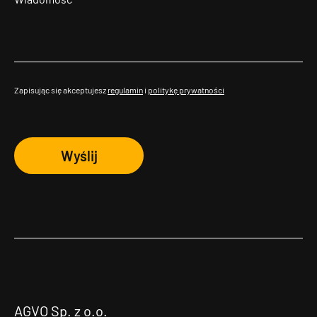
Zapisując się akceptujesz
regulamin
i
politykę prywatności
Wyślij
AGVO Sp. z o.o.