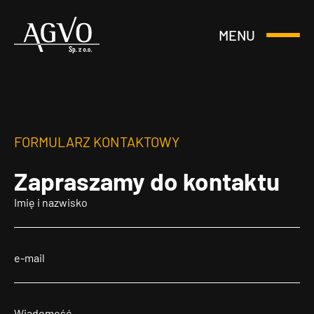
MENU
Otwórz
Header
lub
Logo
Zamknij
Menu
FORMULARZ KONTAKTOWY
Zapraszamy
do kontaktu