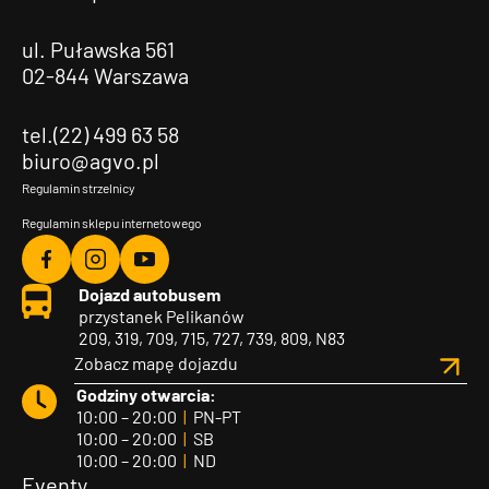
ul. Puławska 561
02-844 Warszawa
tel.(22) 499 63 58
biuro@agvo.pl
Regulamin strzelnicy
Regulamin sklepu internetowego
Agvo
Agvo
Agvo
Dojazd autobusem
Facebook
Instagram
YouTube
przystanek Pelikanów
209, 319, 709, 715, 727, 739, 809, N83
Zobacz mapę dojazdu
Godziny otwarcia:
10:00 – 20:00
|
PN-PT
10:00 – 20:00
|
SB
10:00 – 20:00
|
ND
Eventy