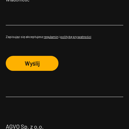
Zapisując się akceptujesz
regulamin
i
politykę prywatności
Wyślij
AGVO Sp. z o.o.