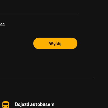
ości
Wyślij
Dojazd autobusem