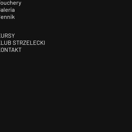
Vouchery
aleria
Cennik
KURSY
KLUB STRZELECKI
KONTAKT