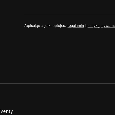
Zapisując się akceptujesz
regulamin
i
politykę prywatn
Eventy