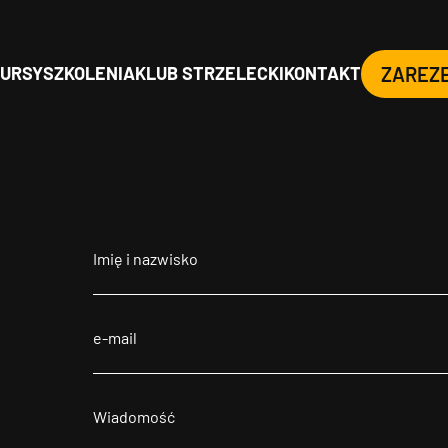
URSY
SZKOLENIA
KLUB STRZELECKI
KONTAKT
ZAREZ