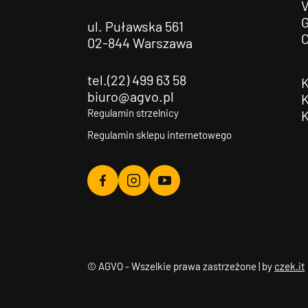
G
ul. Puławska 561
02-844 Warszawa
tel.(22) 499 63 58
biuro@agvo.pl
Regulamin strzelnicy
Regulamin sklepu internetowego
Agvo
Agvo
Agvo
Facebook
Instagram
YouTube
© AGVO - Wszelkie prawa zastrzeżone | by
czek.it