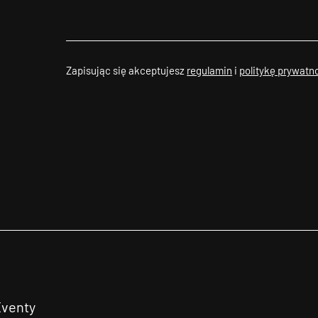
Zapisując się akceptujesz
regulamin
i
politykę prywatn
Eventy