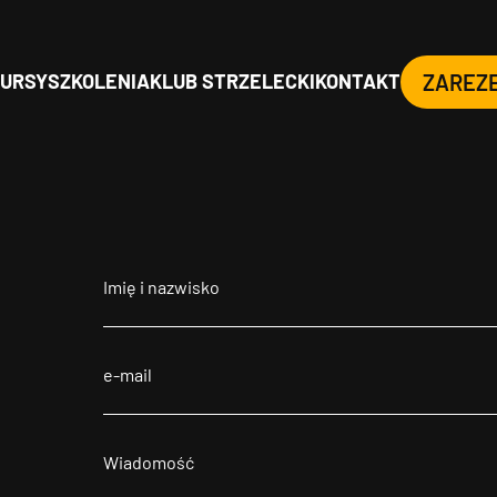
URSY
SZKOLENIA
KLUB STRZELECKI
KONTAKT
ZAREZ