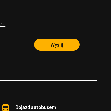
ości
Wyślij
Dojazd autobusem