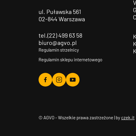
G
ul. Puławska 561
02-844 Warszawa
tel.(22) 499 63 58
biuro@agvo.pl
Regulamin strzelnicy
Regulamin sklepu internetowego
Agvo
Agvo
Agvo
Facebook
Instagram
YouTube
© AGVO - Wszelkie prawa zastrzeżone | by
czek.it