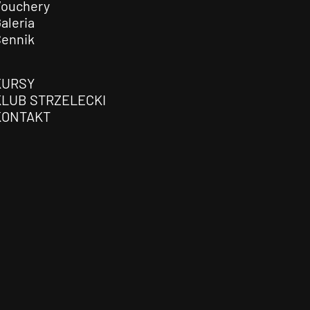
Vouchery
aleria
Cennik
KURSY
KLUB STRZELECKI
KONTAKT