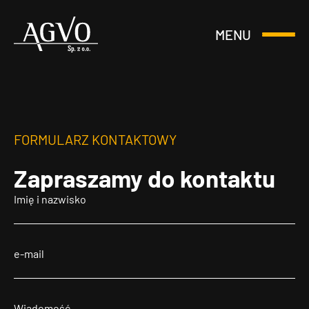
MENU
Otwórz
Header
lub
Logo
Zamknij
Menu
FORMULARZ KONTAKTOWY
Zapraszamy
do kontaktu