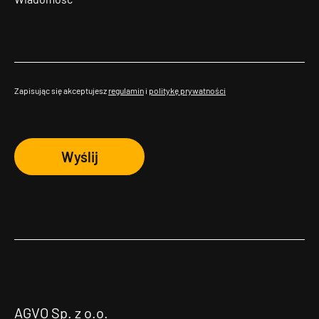
Zapisując się akceptujesz
regulamin
i
politykę prywatności
Wyślij
AGVO Sp. z o.o.