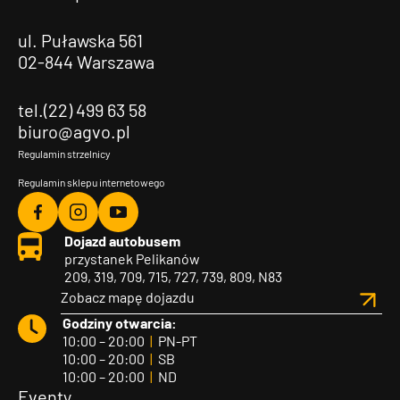
ul. Puławska 561
02-844 Warszawa
tel.(22) 499 63 58
biuro@agvo.pl
Regulamin strzelnicy
Regulamin sklepu internetowego
Agvo
Agvo
Agvo
Dojazd autobusem
Facebook
Instagram
YouTube
przystanek Pelikanów
209, 319, 709, 715, 727, 739, 809, N83
Zobacz mapę dojazdu
Godziny otwarcia:
10:00 – 20:00
|
PN-PT
10:00 – 20:00
|
SB
10:00 – 20:00
|
ND
Eventy