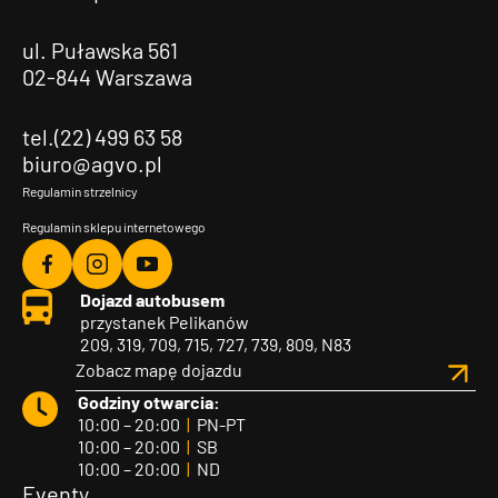
ul. Puławska 561
02-844 Warszawa
tel.(22) 499 63 58
biuro@agvo.pl
Regulamin strzelnicy
Regulamin sklepu internetowego
Agvo
Agvo
Agvo
Dojazd autobusem
Facebook
Instagram
YouTube
przystanek Pelikanów
209, 319, 709, 715, 727, 739, 809, N83
Zobacz mapę dojazdu
Godziny otwarcia:
10:00 – 20:00
|
PN-PT
10:00 – 20:00
|
SB
10:00 – 20:00
|
ND
Eventy