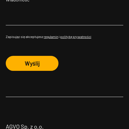
Zapisując się akceptujesz
regulamin
i
politykę prywatności
Wyślij
AGVO Sp. z o.o.