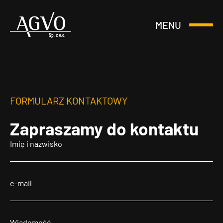
MENU
Otwórz
Header
lub
Logo
Zamknij
Menu
FORMULARZ KONTAKTOWY
Zapraszamy
do kontaktu