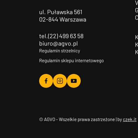
G
ul. Puławska 561
02-844 Warszawa
tel.(22) 499 63 58
biuro@agvo.pl
Regulamin strzelnicy
Regulamin sklepu internetowego
Agvo
Agvo
Agvo
Facebook
Instagram
YouTube
© AGVO - Wszelkie prawa zastrzeżone | by
czek.it