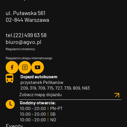
ul. Puławska 561
02-844 Warszawa
tel.(22) 499 63 58
biuro@agvo.pl
Regulamin strzelnicy
Regulamin sklepu internetowego
Agvo
Agvo
Agvo
Dojazd autobusem
Facebook
Instagram
YouTube
przystanek Pelikanów
209, 319, 709, 715, 727, 739, 809, N83
Zobacz mapę dojazdu
Godziny otwarcia:
10:00 – 20:00
|
PN-PT
10:00 – 20:00
|
SB
10:00 – 20:00
|
ND
Eventy