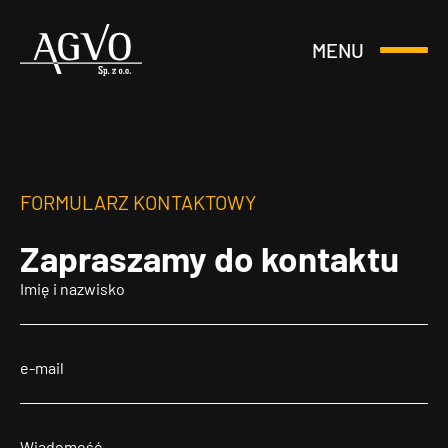
MENU
Otwórz
Header
lub
Logo
Zamknij
Menu
FORMULARZ KONTAKTOWY
Zapraszamy
do kontaktu