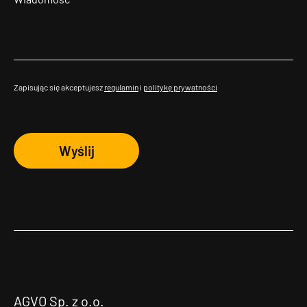
Zapisując się akceptujesz
regulamin
i
politykę prywatności
Wyślij
AGVO Sp. z o.o.