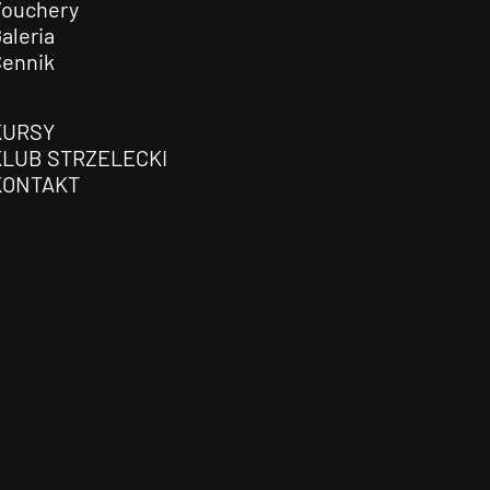
Vouchery
aleria
Cennik
KURSY
KLUB STRZELECKI
KONTAKT