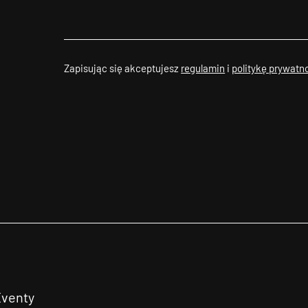
Zapisując się akceptujesz
regulamin
i
politykę prywatn
Eventy