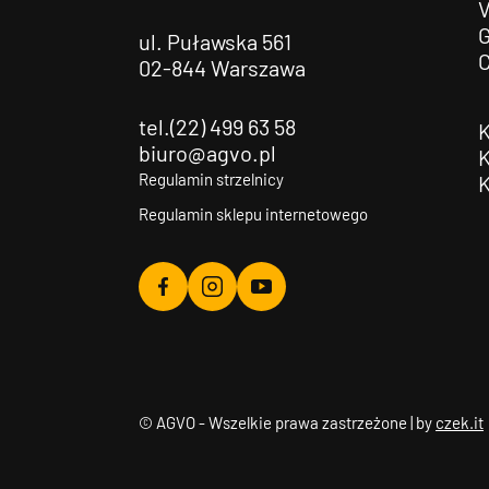
G
ul. Puławska 561
02-844 Warszawa
tel.(22) 499 63 58
biuro@agvo.pl
Regulamin strzelnicy
Regulamin sklepu internetowego
Agvo
Agvo
Agvo
Facebook
Instagram
YouTube
© AGVO - Wszelkie prawa zastrzeżone | by
czek.it