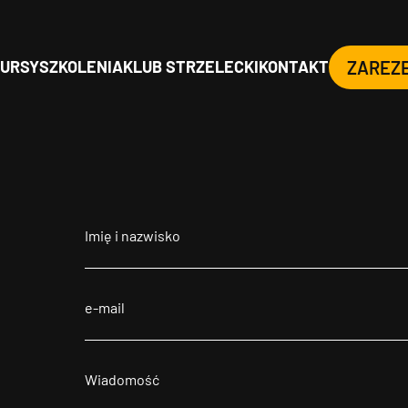
URSY
SZKOLENIA
KLUB STRZELECKI
KONTAKT
ZAREZ