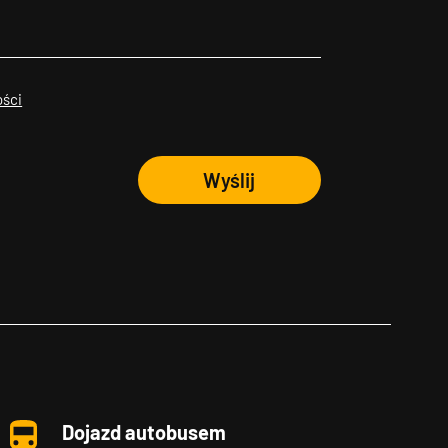
ości
Wyślij
Dojazd autobusem