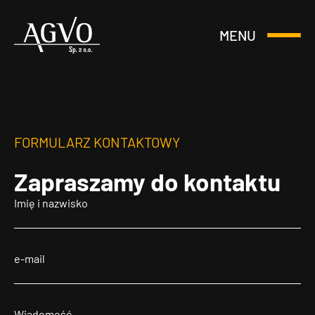
MENU
Otwórz
Header
lub
Logo
Zamknij
Menu
FORMULARZ KONTAKTOWY
Zapraszamy
do kontaktu