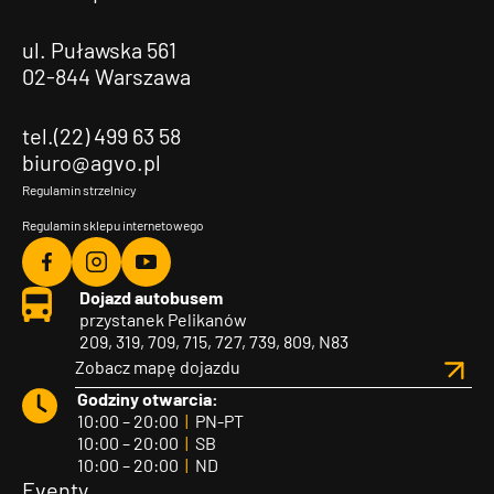
ul. Puławska 561
02-844 Warszawa
tel.(22) 499 63 58
biuro@agvo.pl
Regulamin strzelnicy
Regulamin sklepu internetowego
Agvo
Agvo
Agvo
Dojazd autobusem
Facebook
Instagram
YouTube
przystanek Pelikanów
209, 319, 709, 715, 727, 739, 809, N83
Zobacz mapę dojazdu
Godziny otwarcia:
10:00 – 20:00
|
PN-PT
10:00 – 20:00
|
SB
10:00 – 20:00
|
ND
Eventy