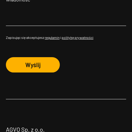
Zapisując się akceptujesz
regulamin
i
politykę prywatności
Wyślij
AGVO Sp. z o.o.