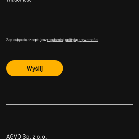
Zapisując się akceptujesz
regulamin
i
politykę prywatności
Wyślij
AGVO Sp. z o.o.