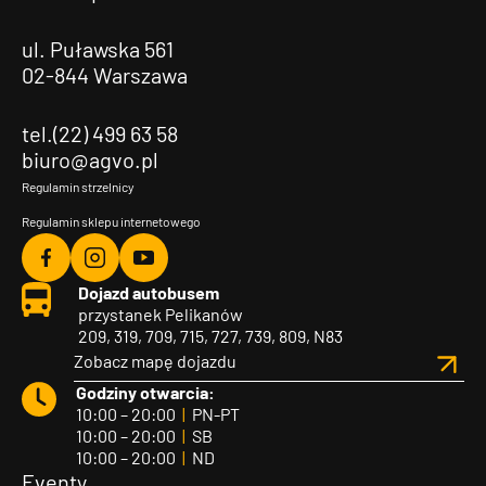
ul. Puławska 561
02-844 Warszawa
tel.(22) 499 63 58
biuro@agvo.pl
Regulamin strzelnicy
Regulamin sklepu internetowego
Agvo
Agvo
Agvo
Dojazd autobusem
Facebook
Instagram
YouTube
przystanek Pelikanów
209, 319, 709, 715, 727, 739, 809, N83
Zobacz mapę dojazdu
Godziny otwarcia:
10:00 – 20:00
|
PN-PT
10:00 – 20:00
|
SB
10:00 – 20:00
|
ND
Eventy