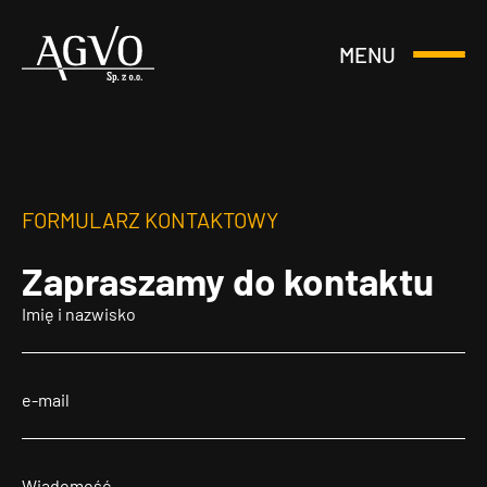
MENU
Otwórz
Header
lub
Logo
Zamknij
Menu
FORMULARZ KONTAKTOWY
Zapraszamy
do kontaktu