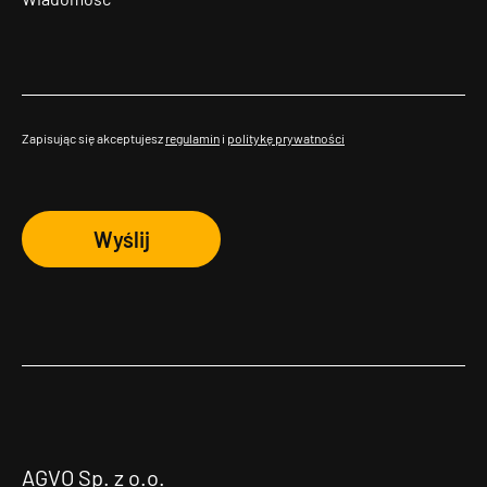
Zapisując się akceptujesz
regulamin
i
politykę prywatności
Wyślij
AGVO Sp. z o.o.