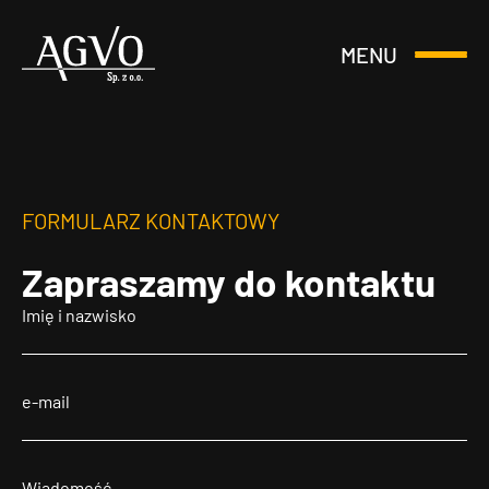
MENU
Otwórz
Header
lub
Logo
Zamknij
Menu
FORMULARZ KONTAKTOWY
Zapraszamy
do kontaktu