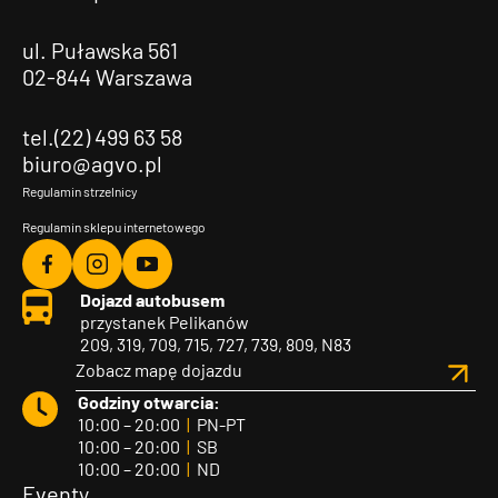
ul. Puławska 561
02-844 Warszawa
tel.(22) 499 63 58
biuro@agvo.pl
Regulamin strzelnicy
Regulamin sklepu internetowego
Agvo
Agvo
Agvo
Dojazd autobusem
Facebook
Instagram
YouTube
przystanek Pelikanów
209, 319, 709, 715, 727, 739, 809, N83
Zobacz mapę dojazdu
Godziny otwarcia:
10:00 – 20:00
|
PN-PT
10:00 – 20:00
|
SB
10:00 – 20:00
|
ND
Eventy