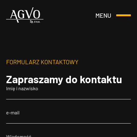
MENU
Otwórz
Header
lub
Logo
Zamknij
Menu
FORMULARZ KONTAKTOWY
Zapraszamy
do kontaktu