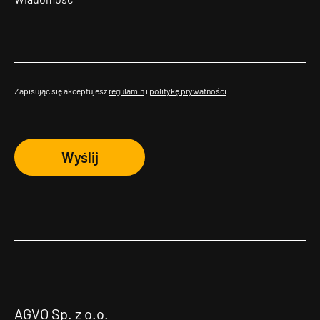
Zapisując się akceptujesz
regulamin
i
politykę prywatności
Wyślij
AGVO Sp. z o.o.