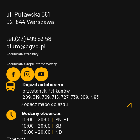
ul. Puławska 561
02-844 Warszawa
tel.(22) 499 63 58
biuro@agvo.pl
Regulamin strzelnicy
Regulamin sklepu internetowego
Agvo
Agvo
Agvo
Dojazd autobusem
Facebook
Instagram
YouTube
przystanek Pelikanów
209, 319, 709, 715, 727, 739, 809, N83
Zobacz mapę dojazdu
Godziny otwarcia:
10:00 – 20:00
|
PN-PT
10:00 – 20:00
|
SB
10:00 – 20:00
|
ND
Eventy