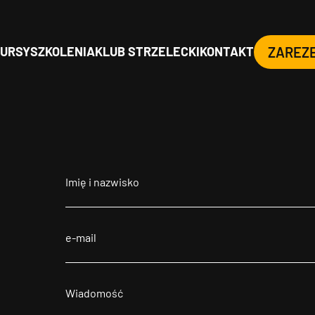
URSY
SZKOLENIA
KLUB STRZELECKI
KONTAKT
ZAREZ