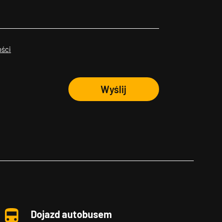
ości
Wyślij
Dojazd autobusem