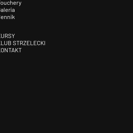
Vouchery
aleria
Cennik
KURSY
KLUB STRZELECKI
KONTAKT