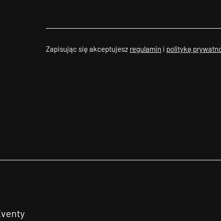
Zapisując się akceptujesz
regulamin
i
politykę prywatn
Eventy