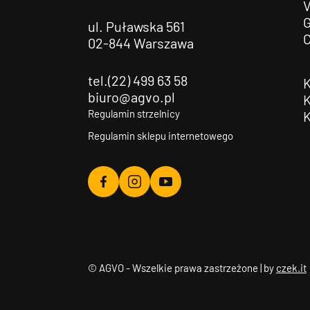
G
ul. Puławska 561
02-844 Warszawa
tel.(22) 499 63 58
biuro@agvo.pl
Regulamin strzelnicy
Regulamin sklepu internetowego
Agvo
Agvo
Agvo
Facebook
Instagram
YouTube
© AGVO - Wszelkie prawa zastrzeżone | by
czek.it