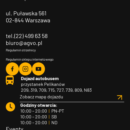
ul. Puławska 561
02-844 Warszawa
tel.(22) 499 63 58
biuro@agvo.pl
Regulamin strzelnicy
Regulamin sklepu internetowego
Agvo
Agvo
Agvo
Dojazd autobusem
Facebook
Instagram
YouTube
przystanek Pelikanów
209, 319, 709, 715, 727, 739, 809, N83
Zobacz mapę dojazdu
Godziny otwarcia:
10:00 – 20:00
|
PN-PT
10:00 – 20:00
|
SB
10:00 – 20:00
|
ND
Eventy