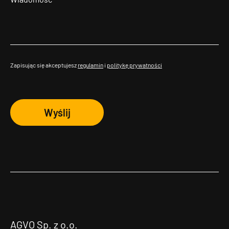
Zapisując się akceptujesz
regulamin
i
politykę prywatności
Wyślij
AGVO Sp. z o.o.