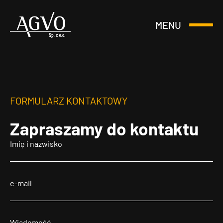
MENU
Otwórz
Header
lub
Logo
Zamknij
Menu
FORMULARZ KONTAKTOWY
Zapraszamy
do kontaktu