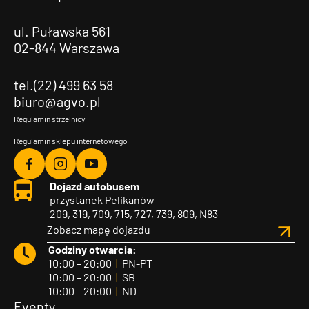
ul. Puławska 561
02-844 Warszawa
tel.(22) 499 63 58
biuro@agvo.pl
Regulamin strzelnicy
Regulamin sklepu internetowego
Agvo
Agvo
Agvo
Dojazd autobusem
Facebook
Instagram
YouTube
przystanek Pelikanów
209, 319, 709, 715, 727, 739, 809, N83
Zobacz mapę dojazdu
Godziny otwarcia:
10:00 – 20:00
|
PN-PT
10:00 – 20:00
|
SB
10:00 – 20:00
|
ND
Eventy