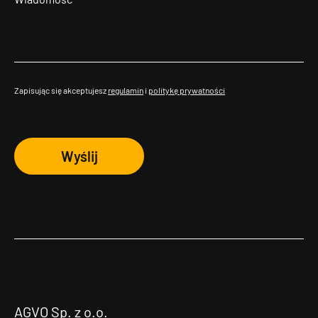
Zapisując się akceptujesz
regulamin
i
politykę prywatności
Wyślij
AGVO Sp. z o.o.