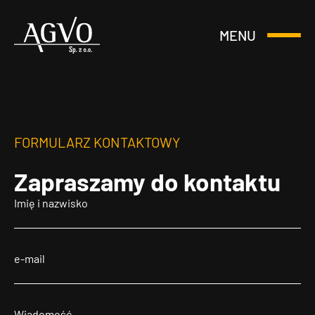
MENU
Otwórz
Header
lub
Logo
Zamknij
Menu
FORMULARZ KONTAKTOWY
Zapraszamy
do kontaktu