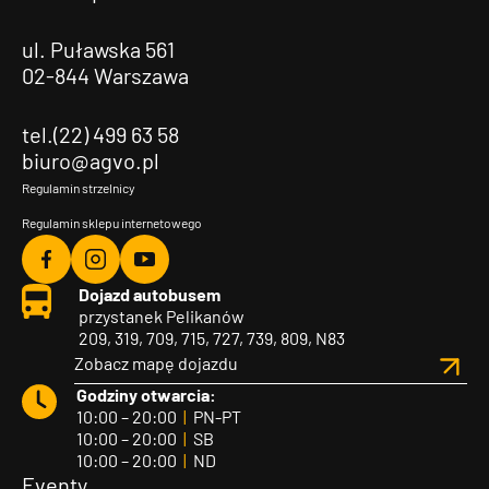
ul. Puławska 561
02-844 Warszawa
tel.(22) 499 63 58
biuro@agvo.pl
Regulamin strzelnicy
Regulamin sklepu internetowego
Agvo
Agvo
Agvo
Dojazd autobusem
Facebook
Instagram
YouTube
przystanek Pelikanów
209, 319, 709, 715, 727, 739, 809, N83
Zobacz mapę dojazdu
Godziny otwarcia:
10:00 – 20:00
|
PN-PT
10:00 – 20:00
|
SB
10:00 – 20:00
|
ND
Eventy